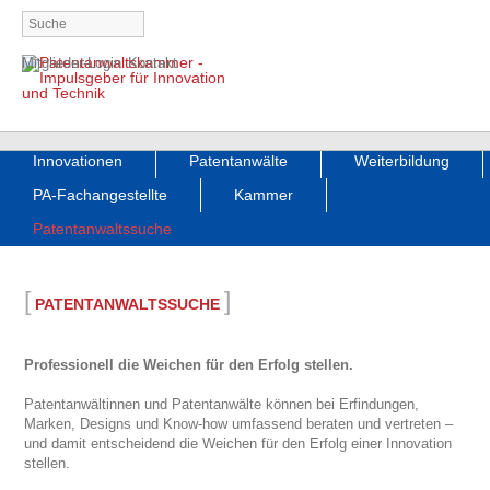
Navigation
Mitglieder-Login
Kontakt
überspringen
Navigation
Innovationen
Patentanwälte
Weiterbildung
überspringen
PA-Fachangestellte
Kammer
Patentanwaltssuche
[
]
PATENTANWALTSSUCHE
Professionell die Weichen für den Erfolg stellen.
Patentanwältinnen und Patentanwälte können bei Erfindungen,
Marken, Designs und Know-how umfassend beraten und vertreten –
und damit entscheidend die Weichen für den Erfolg einer Innovation
stellen.