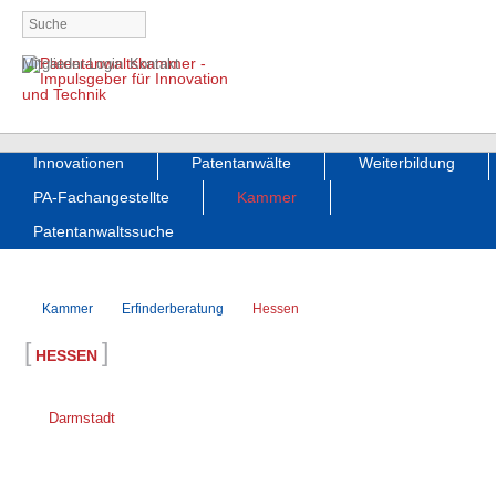
Navigation
Mitglieder-Login
Kontakt
überspringen
Navigation
Innovationen
Patentanwälte
Weiterbildung
überspringen
PA-Fachangestellte
Kammer
Patentanwaltssuche
Kammer
Erfinderberatung
Hessen
[
]
HESSEN
Darmstadt